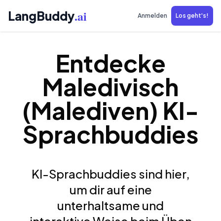
.ai
LangBuddy
Anmelden
Los geht's!
Entdecke
Maledivisch
(Malediven) KI-
Sprachbuddies
KI-Sprachbuddies sind hier,
um dir auf eine
unterhaltsame und