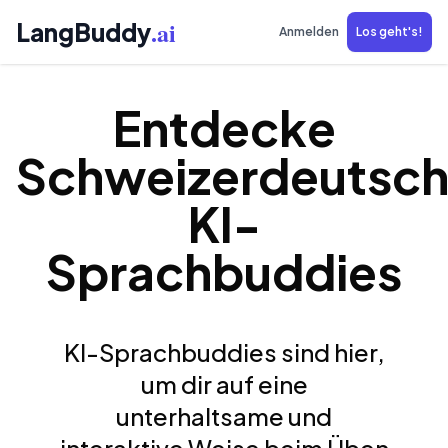
.ai
LangBuddy
Anmelden
Los geht's!
Entdecke
Schweizerdeutsc
KI-
Sprachbuddies
KI-Sprachbuddies sind hier,
um dir auf eine
unterhaltsame und