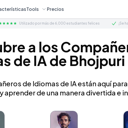
acterísticas
Tools
Precios
Utilizado por más de 6,000 estudiantes felices
¡Se h
bre a los Compañe
s de IA de Bhojpuri 
eros de Idiomas de IA están aquí para
 y aprender de una manera divertida e in