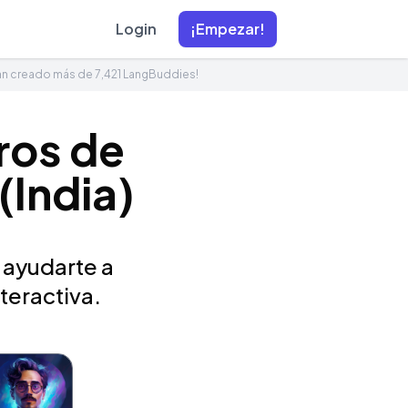
Login
¡Empezar!
an creado más de 7,421 LangBuddies!
ros de
(India)
 ayudarte a
teractiva.