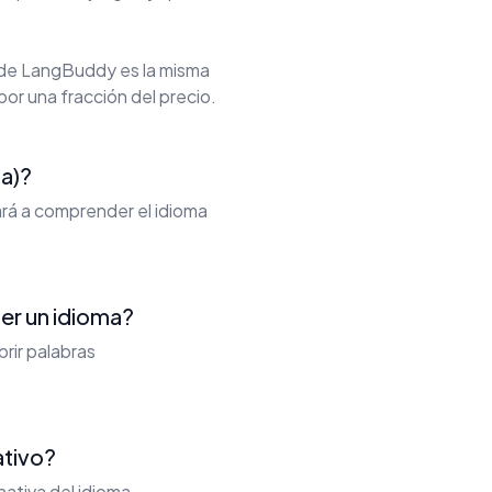
 de LangBuddy es la misma
por una fracción del precio.
ia)?
dará a comprender el idioma
der un idioma?
rir palabras
ativo?
ativa del idioma.