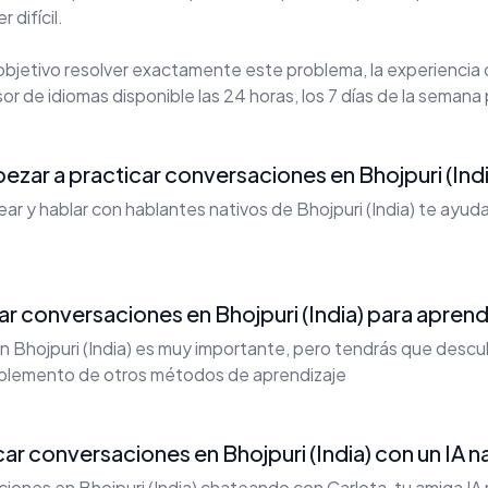
 difícil.
bjetivo resolver exactamente este problema, la experiencia
or de idiomas disponible las 24 horas, los 7 días de la semana 
zar a practicar conversaciones en Bhojpuri (Ind
tear y hablar con hablantes nativos de Bhojpuri (India) te ayu
car conversaciones en Bhojpuri (India) para apren
n Bhojpuri (India) es muy importante, pero tendrás que descub
plemento de otros métodos de aprendizaje
 conversaciones en Bhojpuri (India) con un IA n
ones en Bhojpuri (India) chateando con Carlota, tu amiga IA n