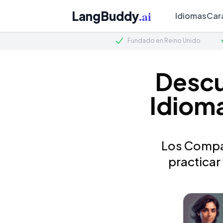
.ai
LangBuddy
Idiomas
Car
Fundado en Reino Unido
Descu
Idioma
Los Compañ
practicar