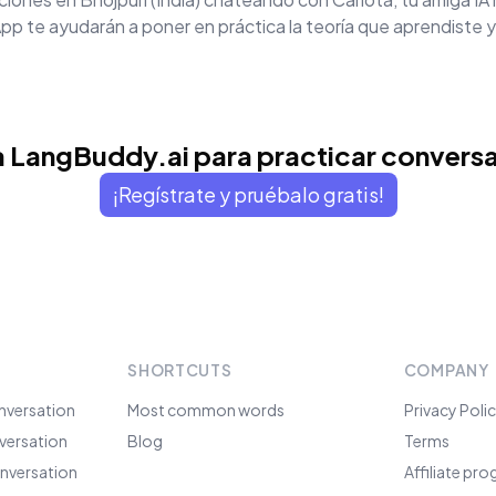
p te ayudarán a poner en práctica la teoría que aprendiste y
 LangBuddy.ai para practicar convers
¡Regístrate y pruébalo gratis!
SHORTCUTS
COMPANY
nversation
Most common words
Privacy Poli
versation
Blog
Terms
nversation
Affiliate pr