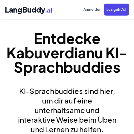
.ai
LangBuddy
Anmelden
Los geht's!
Entdecke
Kabuverdianu KI-
Sprachbuddies
KI-Sprachbuddies sind hier,
um dir auf eine
unterhaltsame und
interaktive Weise beim Üben
und Lernen zu helfen.