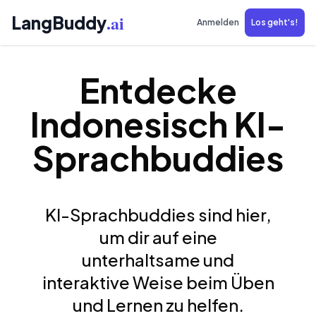
.ai
LangBuddy
Anmelden
Los geht's!
Entdecke
Indonesisch KI-
Sprachbuddies
KI-Sprachbuddies sind hier,
um dir auf eine
unterhaltsame und
interaktive Weise beim Üben
und Lernen zu helfen.