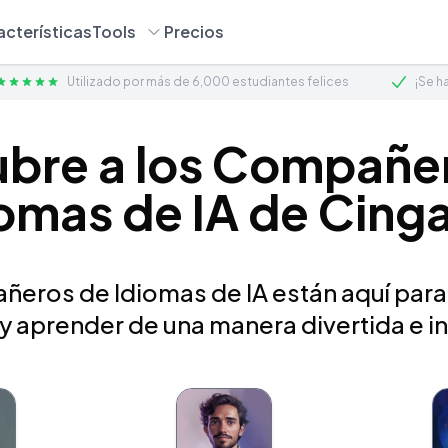
acterísticas
Tools
Precios
Utilizado por más de 6,000 estudiantes felices
¡Se h
bre a los Compañe
omas de IA de Cing
eros de Idiomas de IA están aquí para
 y aprender de una manera divertida e in