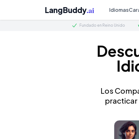
.ai
LangBuddy
Idiomas
Car
Fundado en Reino Unido
Descu
Idi
Los Compañ
practicar