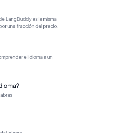
 de LangBuddy es la misma
por una fracción del precio.
comprender el idioma a un
idioma?
labras
del idioma.