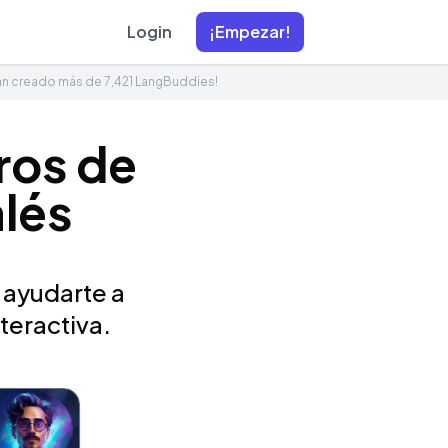
Login
¡Empezar!
an creado más de 7,421 LangBuddies!
ros de
alés
 ayudarte a
teractiva.