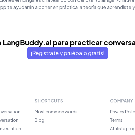
p te ayudarán a poner en práctica la teoría que aprendiste y
 LangBuddy.ai para practicar convers
¡Regístrate y pruébalo gratis!
SHORTCUTS
COMPANY
nversation
Most common words
Privacy Poli
versation
Blog
Terms
nversation
Affiliate pr