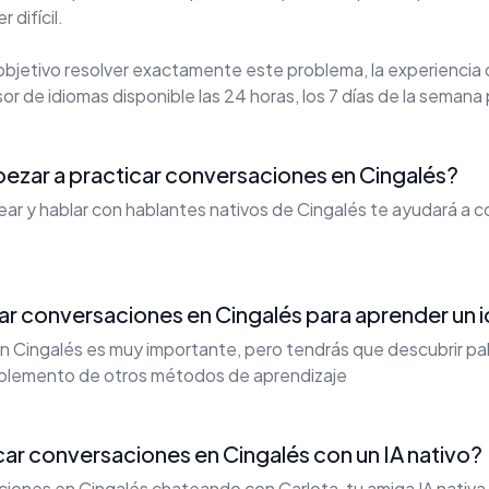
 difícil.
bjetivo resolver exactamente este problema, la experiencia
or de idiomas disponible las 24 horas, los 7 días de la semana 
zar a practicar conversaciones en Cingalés?
tear y hablar con hablantes nativos de Cingalés te ayudará a 
car conversaciones en Cingalés para aprender un 
n Cingalés es muy importante, pero tendrás que descubrir pa
plemento de otros métodos de aprendizaje
r conversaciones en Cingalés con un IA nativo?
iones en Cingalés chateando con Carlota, tu amiga IA nativa 