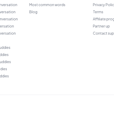
nversation
Most common words
Privacy Poli
versation
Blog
Terms
nversation
Affiliate pr
versation
Partner up
nversation
Contact sup
uddies
ddies
uddies
ddies
ddies