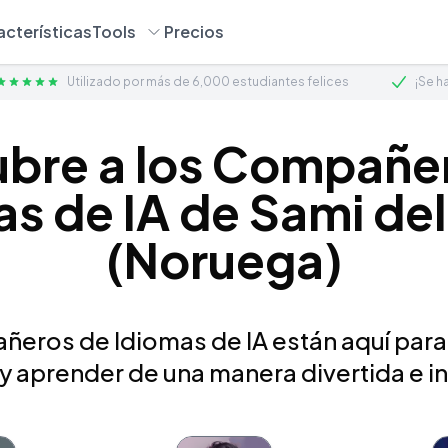
acterísticas
Tools
Precios
Utilizado por más de 6,000 estudiantes felices
¡Se h
bre a los Compañe
as de IA de Sami del
(Noruega)
eros de Idiomas de IA están aquí para
 y aprender de una manera divertida e in