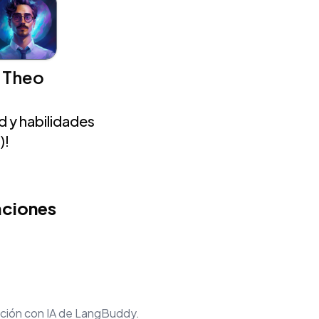
Theo
 y habilidades
)!
aciones
sación con IA de LangBuddy.