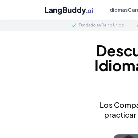
.ai
LangBuddy
Idiomas
Car
Fundado en Reino Unido
Descu
Idiom
Los Compañ
practicar