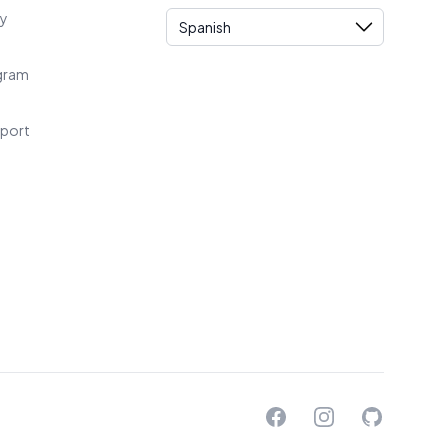
Language
cy
ogram
port
Facebook
Instagram
GitHub