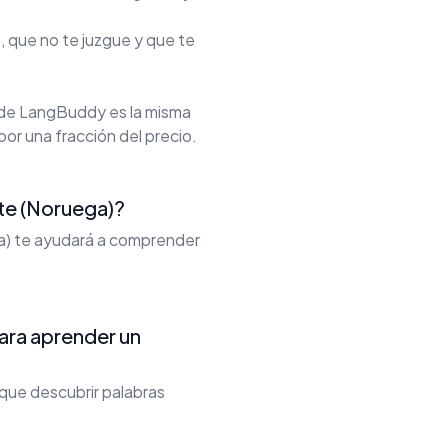
, que no te juzgue y que te
 de LangBuddy es la misma
por una fracción del precio.
te (Noruega)?
ga) te ayudará a comprender
para aprender un
que descubrir palabras