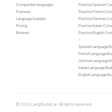
Compatible languages
Practice Spanish Co
Features
Practice French Con
Language buddies
Practice German Co
Pricing
Practice Italian Con
Reviews
Practice English Co
–
Spanish Language B
French Language Bu
German Language B
Italian Language Bu
English Language Bu
©
2026
LangBuddy.ai. All rights reserved.