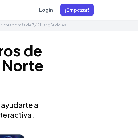
Login
¡Empezar!
an creado más de 7,421 LangBuddies!
ros de
 Norte
 ayudarte a
teractiva.