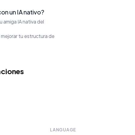
on un IA nativo?
 amiga IA nativa del
 mejorar tu estructura de
aciones
LANGUAGE