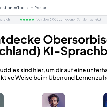
nktionen
Tools
Preise
igreich
Von über 6.000 zufriedenen Schülern genutzt
ntdecke Obersorbis
chland) KI-Sprach
ddies sind hier, um dir auf eine unter
aktive Weise beim Üben und Lernen zu h