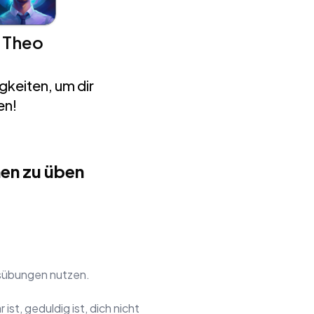
Theo
gkeiten, um dir
en!
en zu üben
nsübungen nutzen.
ist, geduldig ist, dich nicht