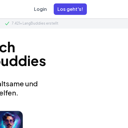
Login
Los geht's!
7.421+ LangBuddies erstellt
ch
buddies
haltsame und
elfen.