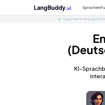
.ai
LangBuddy
Sprachen
Fu
Gegründet im Vereinigten Kön
E
(Deuts
KI-Sprachbu
inter