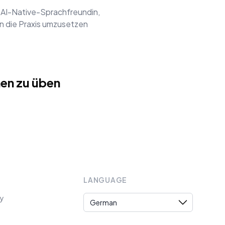
 AI-Native-Sprachfreundin,
in die Praxis umzusetzen
en zu üben
LANGUAGE
Language
cy