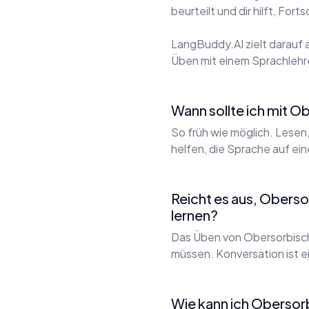
beurteilt und dir hilft, For
LangBuddy.AI zielt darauf 
Üben mit einem Sprachlehrer
Wann sollte ich mit 
So früh wie möglich. Lesen
helfen, die Sprache auf ei
Reicht es aus, Obers
lernen?
Das Üben von Obersorbisch
müssen. Konversation ist 
Wie kann ich Obersor