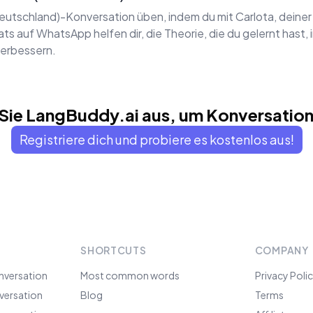
eutschland)-Konversation üben, indem du mit Carlota, deiner
s auf WhatsApp helfen dir, die Theorie, die du gelernt hast, 
verbessern.
 Sie LangBuddy.ai aus, um Konversation
Registriere dich und probiere es kostenlos aus!
SHORTCUTS
COMPANY
nversation
Most common words
Privacy Poli
versation
Blog
Terms