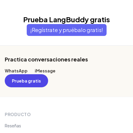
Prueba LangBuddy gratis
¡Regístrate y pruébalo gratis!
Footer
Practica conversaciones reales
WhatsApp
iMessage
Prueba gratis
PRODUCTO
Reseñas