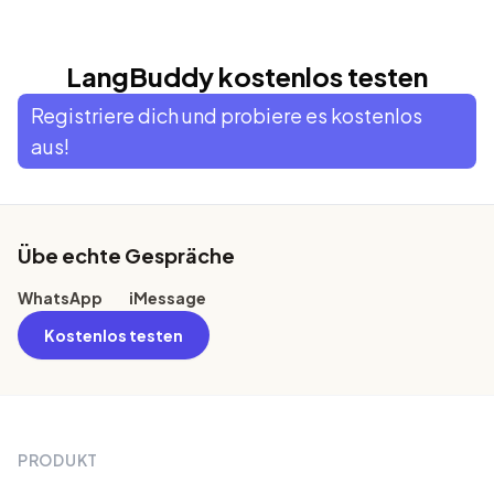
LangBuddy kostenlos testen
Registriere dich und probiere es kostenlos
aus!
Footer
Übe echte Gespräche
WhatsApp
iMessage
Kostenlos testen
PRODUKT